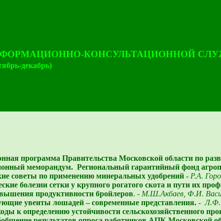
НФОРМАЦИОННО-КОНСУЛЬТАЦИОННОЙ СЛУ
тябрь-декабрь)
нная программа Правительства Московской области по ра
онный меморандум.
Региональный гарантийный фонд агро
ие советы по применению минеральных удобрений -
Р.А. Гор
ские болезни сетки у крупного рогатого скота и пути их про
овышения продуктивности бройлеров
. -
М.Ш.Акбаев, Ф.И. Васи
ющие увеиты лошадей – современные представления
.
-
Л.Ф.
оды к определению устойчивости сельскохозяйственного про
бобщение результатов опроса работников АПК Московской об