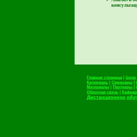
консульта
Главная страница
|
Цели 
Календарь
|
Семинары
|
Материалы
|
Партнеры
|
Обратная связь
|
Кафедр
Дистанционное обу