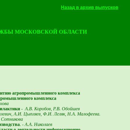
Назад в архив выпусков
ЖБЫ МОСКОВСКОЙ ОБЛАСТИ
звитию агропромышленного комплекса
промышленного комплекса
охова
филактики
-
А.В. Коробов, Р.В. Обойшев
левич, А.И. Цыпляев, Ф.И. Леляк, Н.А. Малофеева.
 Сотникова
изводства
. -
А.А. Николаев
ласти о деятельности информационно-