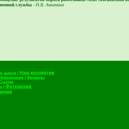
ционной службы
-
Н.В. Акканина
Наш коллектив
и задачи
|
Информация
|
Филиалы
Ссылки
Фотоархив
а
|
чение