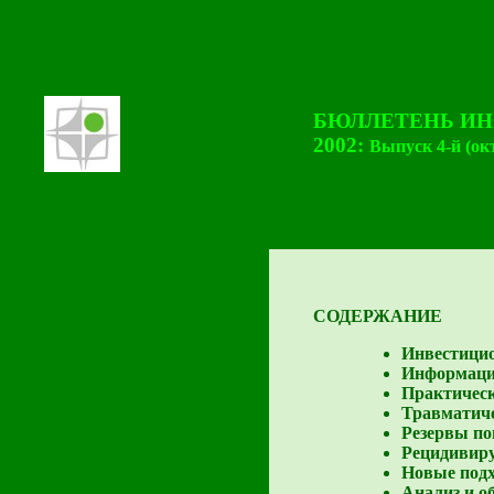
БЮЛЛЕТЕНЬ И
2002:
Выпуск 4-й (ок
СОДЕРЖАНИЕ
Инвестицио
Информаци
Практическ
Травматиче
Резервы п
Рецидивиру
Новые подх
Анализ и о