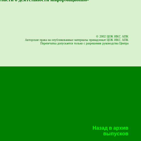
© 2002 ЦОК ИКС АПК
Авторские права на опубликованные материалы принадлежат ЦОК ИКС АПК
Перепечатка допускается только с разрешения руководства Центра
Назад в архив
выпусков