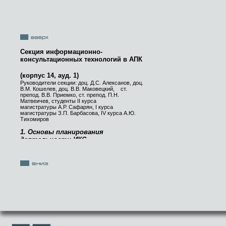
Секция информационно-
консультационных технологий в АПК
(корпус 14, ауд. 1)
Руководители секции: доц. Д.С. Алексанов, доц.
В.М. Кошелев, доц. В.В. Маковецкий,
ст.
препод. В.В. Приемко, ст. препод. П.Н.
Матвеичев, студенты I
I
курса
магистратуры
А.Р. Сафарян,
I
курса
магистратуры З.П. Барбасова,
IV
курса А.Ю.
Тихомиров
1. Основы планирования
деятельности ИКС
Студент IV курса
А.В. Катаев
Руководитель - проф. Б.А.Рунов
2. Совершенствование
деятельности учебно-
консультационного центра
"Малино"
Студенты IV курса: О.В.Дудко,
К.А.Кулякина, О.В.Рябчикова
Руководитель - доц. В.В.Маковецкий