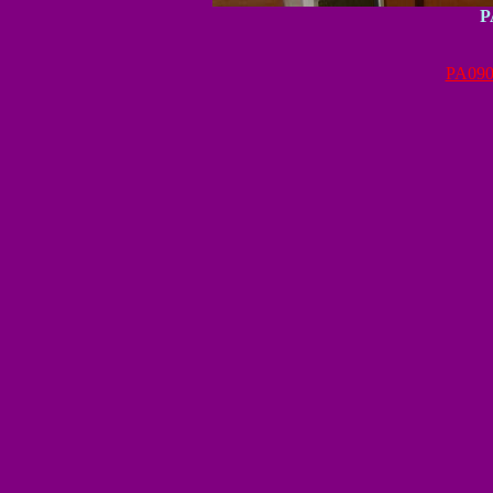
P
PA090