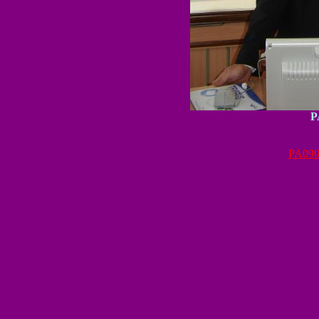
P
PA090